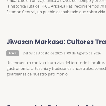
Embárcate en un viaje único a través del tiempo y el c
la histórica ruta del FFCC Arica-La Paz. recorreremos 70 
Estación Central, un pueblo deshabitado que cobra vida b
del cielo nocturno acompañado de grupos de astronomía 
atravesarás paisajes impresionantes como el Valle de Llu
donde la contaminación lumínica es inexistente y el cielo
Jiwasan Markasa: Cultores Tra
Del 08 de Agosto de 2026 al 09 de Agosto de 2026
Arica
Un encuentro con la cultura viva del territorio biocultu
gastronomía, artesanía y tradiciones ancestrales, cone
guardianas de nuestro patrimonio