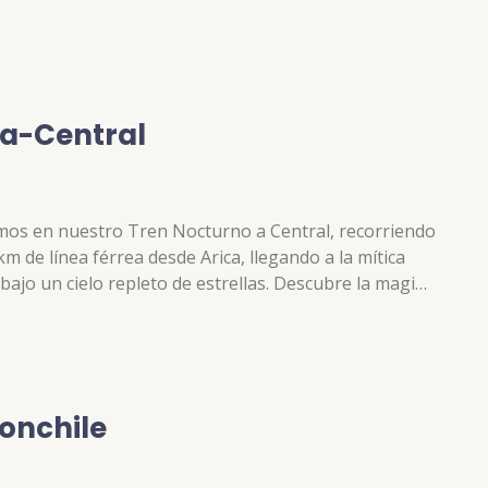
el tren nos permite observar varios paneles de
e el tren permite observar la…
ica-Central
osmos en nuestro Tren Nocturno a Central, recorriendo
km de línea férrea desde Arica, llegando a la mítica
ajo un cielo repleto de estrellas. Descubre la magia
y sus telescopios. Durante este viaje de 3 horas,
ta, llegando a 1,400 metros sobre el nivel del mar,
 brilla en…
conchile