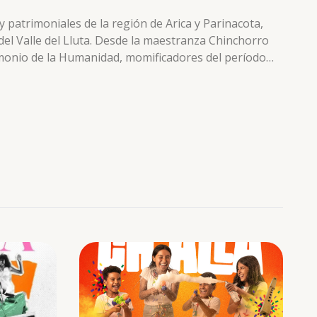
 y patrimoniales de la región de Arica y Parinacota,
 del Valle del Lluta. Desde la maestranza Chinchorro
rimonio de la Humanidad, momificadores del período
 las Colcas de Huaylacan, depósitos de almacenaje, de
el tren nos permite observar varios paneles de
e el tren permite observar la…