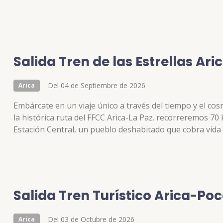
la cultura Arica y luego Inca. En la pared sur del valle, 
geoglifos, muestra de arte rupestre regional. En su viaj
Salida Tren de las Estrellas Ar
Del 04 de Septiembre de 2026
Arica
Embárcate en un viaje único a través del tiempo y el c
la histórica ruta del FFCC Arica-La Paz. recorreremos 70 
Estación Central, un pueblo deshabitado que cobra vida b
del cielo nocturno acompañado de grupos de astronomía 
atravesarás paisajes impresionantes como el Valle de Llu
donde la contaminación lumínica es inexistente y el cielo
Salida Tren Turístico Arica-Po
Del 03 de Octubre de 2026
Arica