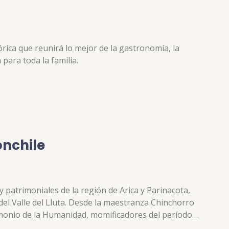
rica que reunirá lo mejor de la gastronomía, la
para toda la familia.
onchile
 y patrimoniales de la región de Arica y Parinacota,
 del Valle del Lluta. Desde la maestranza Chinchorro
rimonio de la Humanidad, momificadores del período
 las Colcas de Huaylacan, depósitos de almacenaje, de