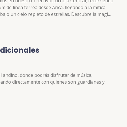
osmos en nuestro Tren Nocturno a Central, recorriendo
km de línea férrea desde Arica, llegando a la mítica
ajo un cielo repleto de estrellas. Descubre la magia
y sus telescopios. Durante este viaje de 3 horas,
ta, llegando a 1,400 metros sobre el nivel del mar,
 brilla en…
dicionales
ral andino, donde podrás disfrutar de música,
ctando directamente con quienes son guardianes y