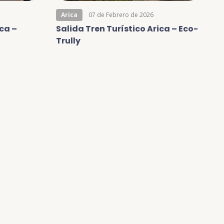
Arica
07 de Febrero de 2026
ica –
Salida Tren Turístico Arica – Eco-
Trully