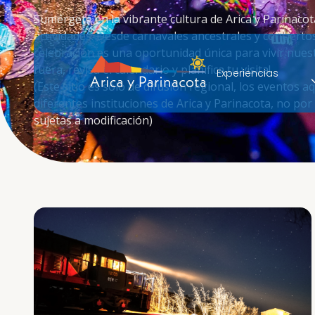
Sumérgete en la vibrante cultura de Arica y Parinacot
actividades. Desde carnavales ancestrales y concierto
celebración es una oportunidad única para vivir nuest
fuera, revisa el calendario y planifica tu visita!
Experiencias
(Este sitio es sólo de difusión regional, los eventos
diferentes instituciones de Arica y Parinacota, no po
sujetas a modificación)