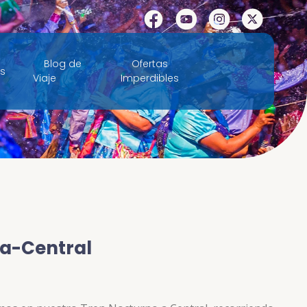
Facebook
YouTube
Instagram
X
Blog de
Ofertas
es
Viaje
Imperdibles
ica-Central