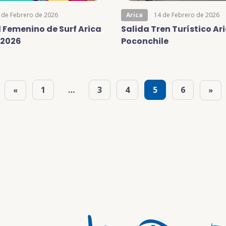
 de Febrero de 2026
Arica
14 de Febrero de 2026
 Femenino de Surf Arica
Salida Tren Turístico Ar
l 2026
Poconchile
1
…
3
4
5
6
«
»