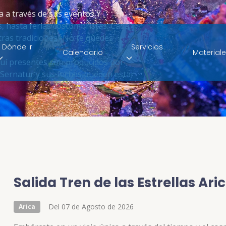
a a través de sus eventos Y
s, hasta ferias costumbristas. Cada
ras tradiciones. ¡No te quedes
Dónde ir
Servicios
Calendario
Material
 aquí presentes son producidos por
r Sernatur y sus fechas pueden estar
Salida Tren de las Estrellas Ar
Del 07 de Agosto de 2026
Arica