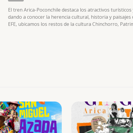
El tren Arica-Poconchile destaca los atractivos turísticos
dando a conocer la herencia cultural, historia y paisajes
EFE, ubicamos los restos de la cultura Chinchorro, Pat
arcaico. Entramos al valle de Lluta y observamos In situ
la cultura Arica y luego Inca. En la pared sur del valle, 
geoglifos, muestra de arte rupestre regional. En su viaj