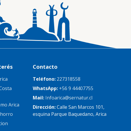
terés
Contacto
rica
Teléfono:
227318558
Costa
WhatsApp:
+56 9 44407755
Mail:
Infoarica@sernatur.cl
mo Arica
Dirección:
Calle San Marcos 101,
chorro
esquina Parque Baquedano, Arica
tion