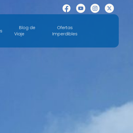
Facebook
YouTube
Instagram
X
Blog de
Ofertas
es
Viaje
Imperdibles