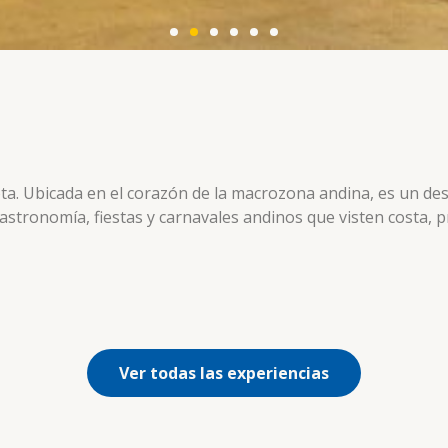
Turismo MICE
cota. Ubicada en el corazón de la macrozona andina, es un de
gastronomía, fiestas y carnavales andinos que visten costa, pr
Arica ofrece 728 habitaciones y salones para 900
personas, aeropuerto cercano, puerto de cruceros,
casino, gastronomía y espectáculos.
Turismo MICE
Ver todas las experiencias
Para albergar congresos, reuniones y viajes de
incentivo, la capital regional ofrece una variada