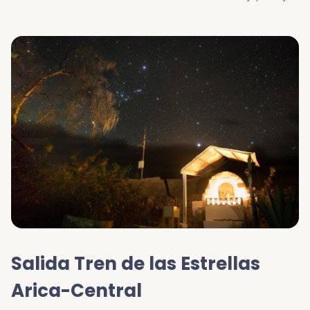
del Valle del Lluta. Desde la maestranza Chinchorro
EFE, ubicamos los restos de la cultura Chinchorro,
Patrimonio de la Humanidad, momificadores del
período arcaico. Entramos al valle de Lluta y
observamos In situ las Colcas de Huaylacan, depósitos
de almacenaje, de la cultura Arica y luego Inca. En la
pared sur del valle, el tren nos permite observar varios
paneles de geoglifos, muestra de arte rupestre
regional. En su viaje el tren permite observar la…
Salida Tren de las Estrellas
Arica-Central