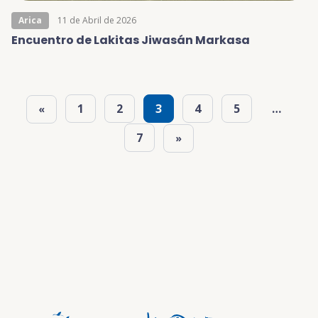
Arica
11 de Abril de 2026
Encuentro de Lakitas Jiwasán Markasa
1
2
3
4
5
…
«
7
»