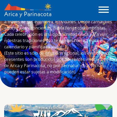
Sumérgete en la vibrante cultura de Arica y Parinacota
a través de sus eventos Y actividades. Desde carnavales
ancestrales y conciertos, hasta ferias costumbristas.
Cada celebración es una oportunidad única para vivir
nuestras tradiciones. ¡No te quedes fuera, revisa el
calendario y planifica tu visita!
(Este sitio es sólo de difusión regional, los eventos aquí
presentes son producidos por diferentes instituciones
de Arica y Parinacota, no por Sernatur y sus fechas
pueden estar sujetas a modificación)