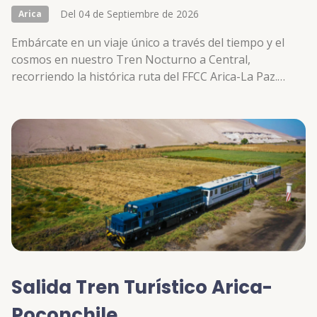
Del 04 de Septiembre de 2026
Arica
Embárcate en un viaje único a través del tiempo y el
cosmos en nuestro Tren Nocturno a Central,
recorriendo la histórica ruta del FFCC Arica-La Paz.
recorreremos 70 km de línea férrea desde Arica,
llegando a la mítica Estación Central, un pueblo
deshabitado que cobra vida bajo un cielo repleto de
estrellas. Descubre la magia del cielo nocturno
acompañado de grupos de astronomía y sus
telescopios. Durante este viaje de 3 horas, atravesarás
paisajes impresionantes como el Valle de Lluta,
llegando a 1,400 metros sobre el nivel del mar, donde la
contaminación lumínica es inexistente y el cielo brilla
en…
Salida Tren Turístico Arica-
Poconchile