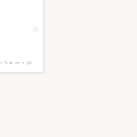
Una publicación compartida por Fundación Kennedy – Arica y Parinacota (@fundacionkennedy_aricaparinaco)