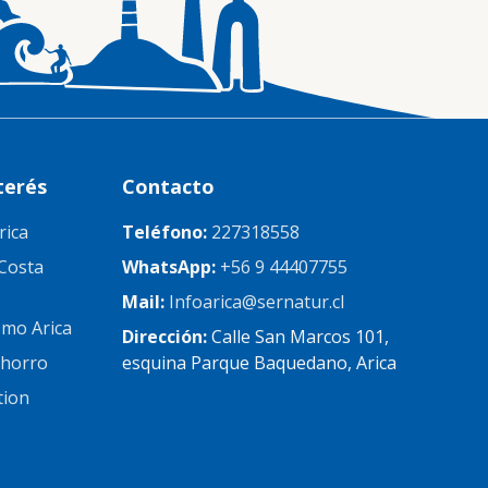
terés
Contacto
rica
Teléfono:
227318558
Costa
WhatsApp:
+56 9 44407755
Mail:
Infoarica@sernatur.cl
mo Arica
Dirección:
Calle San Marcos 101,
chorro
esquina Parque Baquedano, Arica
tion