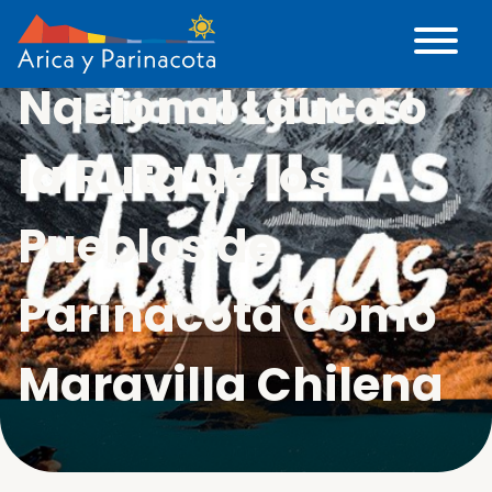
Vota por Parque
Nacional Lauca o
la Ruta de los
Pueblos de
Parinacota Como
Maravilla Chilena