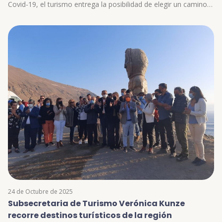
Covid-19, el turismo entrega la posibilidad de elegir un camino
responsable, sustentable y cuidando aún más a las
comunidades y al patrimonio, enmarcado en una industria
sostenible. Prueba de ello es que la comuna de Camarones, de
la Región de Arica y Parinacota, busca ser parte de la
competencia internacional “Top 100 Stories 2022 de Green
Destinations”, para así ser reconocida como destino verde, por
lo que ha iniciado un camino de identificación de brechas en
materia de…
24 de Octubre de 2025
Subsecretaria de Turismo Verónica Kunze
recorre destinos turísticos de la región