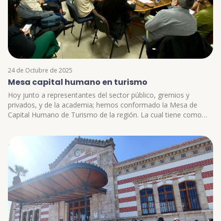
24 de Octubre de 2025
Mesa capital humano en turismo
Hoy junto a representantes del sector público, gremios y
privados, y de la academia; hemos conformado la Mesa de
Capital Humano de Turismo de la región. La cual tiene como
objetivo ser una instancia de diálogo y de acuerdo sectorial,
donde se aporten distintas perspectivas e iniciativas, de manera
participativa y con foco en fortalecer a los trabajadores y las
trabajadores del sector #turismo.
https://www.instagram.com/p/Cz9isZKv3gx/?img_index=1