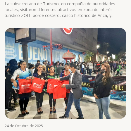
La subsecretaria de Turismo, en compañía de autoridades
locales, visitaron diferentes atractivos en zona de interés
turístico ZOIT; borde costero, casco histórico de Arica, y
destinos turísticos emergentes en Cuya, caleta Camarones y
localidades del valle de Codpa con la finalidad de interactuar en
terreno con gremios; cámaras, asociaciones, agrupaciones y
cooperativas de turismo que prestan servicios turísticos,
enfatizando la importancia de la reactivación económica de la
oferta local, con enfoque de equidad, inclusión e igualdad de
género, invitando a articular soluciones y sinergias de corto,
mediano y largo plazo de toda la cadena de valor del turismo.
24 de Octubre de 2025