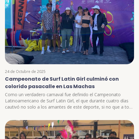
24 de Octubre de 2025
Campeonato de Surf Latin Girl culminó con
colorido pasacalle en Las Machas
Como un verdadero carnaval fue definido el Campeonato
Latinoamericano de Surf Latin Girl, el que durante cuatro días
cautivó no solo a los amantes de este deporte, si no que a toda
la comunidad ariqueña. Y como todo carnaval, su cierre estuvo
marcado por la alegría, los colores, la música y el baile de
diversas comparsas que participaron de un pasacalle por la
avenida Raúl Pey.