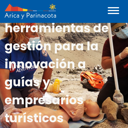
Sernatur entrega
herramientas de
gestión para la
innovación a
guías y
empresarios
turísticos