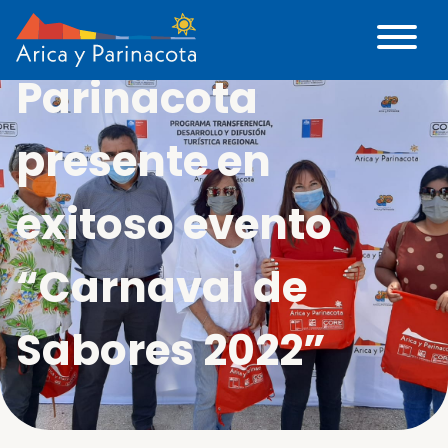
Sernatur Arica y
Parinacota
presente en
exitoso evento
“Carnaval de
Sabores 2022”