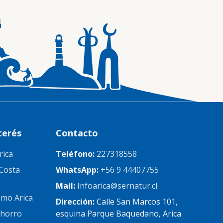
terés
Contacto
rica
Teléfono:
227318558
Costa
WhatsApp:
+56 9 44407755
Mail:
Infoarica@sernatur.cl
mo Arica
Dirección:
Calle San Marcos 101,
chorro
esquina Parque Baquedano, Arica