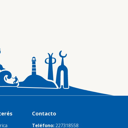
terés
Contacto
rica
Teléfono:
227318558