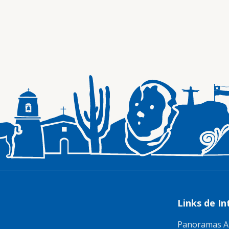
Links de In
Panoramas A