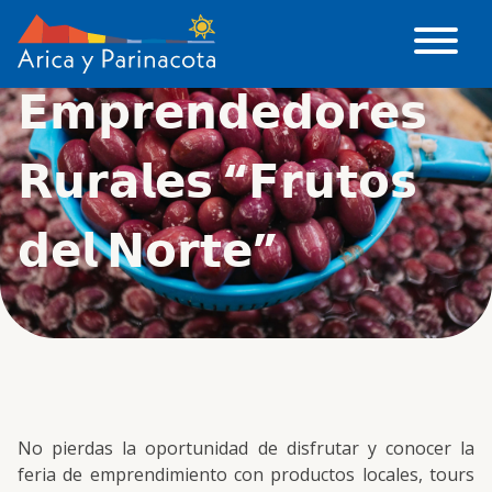
𝗩𝗜 𝗙𝗲𝗿𝗶𝗮 𝗱𝗲
𝗘𝗺𝗽𝗿𝗲𝗻𝗱𝗲𝗱𝗼𝗿𝗲𝘀
𝗥𝘂𝗿𝗮𝗹𝗲𝘀 “𝗙𝗿𝘂𝘁𝗼𝘀
𝗱𝗲𝗹 𝗡𝗼𝗿𝘁𝗲”
No pierdas la oportunidad de disfrutar y conocer la
feria de emprendimiento con productos locales, tours